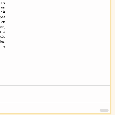
nne 
 un 
r à 
es 
 en 
on, 
 la 
cés 
s, 
 le 