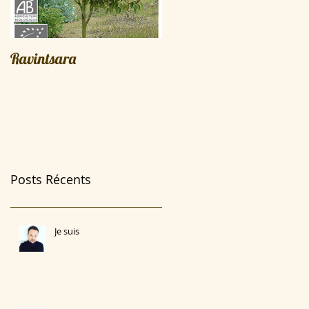
Ravintsara
Le miel un élixir de vie
Posts Récents
Je suis