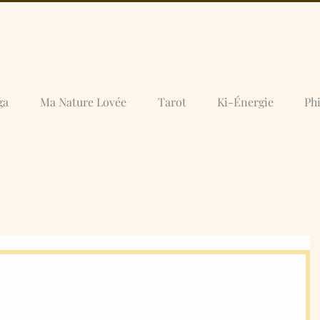
ga
Ma Nature Lovée
Tarot
Ki-Énergie
Ph