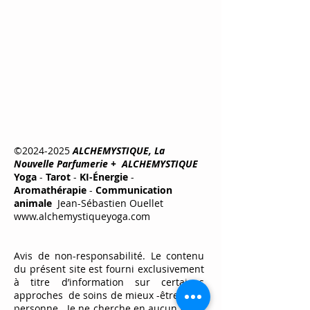
©
2024-2025
ALCHEMYSTIQUE, La
Nouvelle Parfumerie +
ALCHEMYSTIQUE
Yoga
-
Tarot
-
KI-Énergie
-
Aromathérapie
-
Communication
animale
Jean-Sébastien Ouellet
www.alchemystiqueyoga.com
Avis de non-responsabilité. Le contenu
du présent site est fourni exclusivement
à titre d’information sur certaines
approches de soins de mieux -être de la
personne. Je ne cherche en aucun cas à