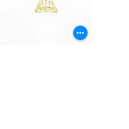
©
2024-2025
ALCHEMYSTIQUE, La
Nouvelle Parfumerie +
ALCHEMYSTIQUE
Yoga
-
Tarot
-
KI-Énergie
-
Aromathérapie
-
Communication
animale
Jean-Sébastien Ouellet
www.alchemystiqueyoga.com