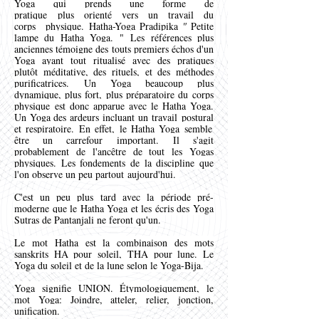
Yoga qui prends
une forme de
pratique
plus
orienté vers un
travail du
corps
physique. Hatha-Yoga Pradipika
"
Petite
lampe
du
Hatha Yoga
. "
Les références plus
anciennes témoigne des touts premiers échos d'un
Yoga ayant tout ritualisé avec des pratiques
plutôt méditative, des rituels, et des méthodes
purificatrices.
Un Yoga beaucoup plus
dynamique, plus fort, plus préparatoire du
corps
physique
est donc apparue avec le Hatha Yoga.
Un Yoga des ardeurs incluant un
travail
postural
et respiratoire. En effet, le Hatha Yoga semble
être un carrefour important.
Il s'agit
probablement de l'ancêtre de tout les Yogas
physiques. Les fondements de la discipline que
l'on observe un peu partout
aujourd'hui.
C'est un peu plus tard avec la
période pré-
moderne que le Hatha Yoga et les écris des Yoga
Sutras de Pantanjali ne feront qu'un.
Le mot Hatha est la combinaison des mots
sanskrits HA pour soleil, THA pour lune. Le
Yoga du soleil et de la lune selon le Yoga-Bija.
Yoga signifie UNION. Étymologiquement, le
mot Yoga: Joindre, atteler, relier, jonction,
unification.