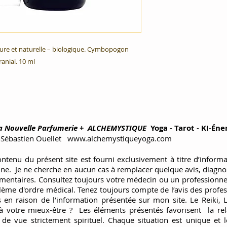
ure et naturelle – biologique. Cymbopogon 
ranial. 10 ml
 Nouvelle Parfumerie +
ALCHEMYSTIQUE
Yoga
-
Tarot
-
KI-Éne
-Sébastien Ouellet
www.alchemystiqueyoga.com
ontenu du présent site est fourni exclusivement à titre d’infor
nne. Je ne cherche en aucun cas à remplacer quelque avis, diagno
entaires. Consultez toujours votre médecin ou un professionnel 
lème d'ordre médical. Tenez toujours compte de l’avis des profess
s en raison de l’information présentée sur mon site. Le Reiki, L
s à votre mieux-être ? Les éléments présentés favorisent la relax
t de vue strictement spirituel. Chaque situation est unique et 