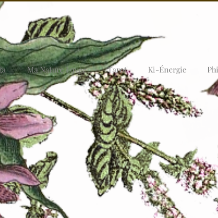
ga
Ma Nature Lovée
Tarot
Ki-Énergie
Ph