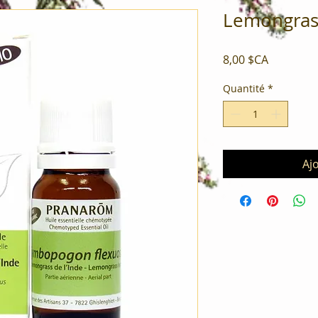
Lemongrass
Prix
8,00 $CA
Quantité
*
Aj