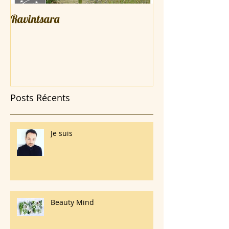
Ravintsara
Le miel un élixir d
Posts Récents
Je suis
Beauty Mind