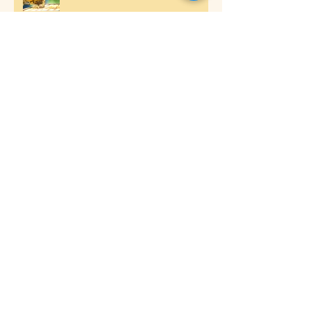
Le miel un élixir de vie
Le jus de Gingembre Ayur-
védique
Réactiver nos mémoires
cellulaires.
Lao Tseu